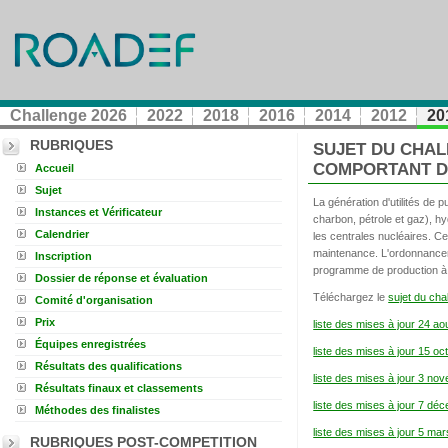
Challenge 2026
2022
2018
2016
2014
2012
20
RUBRIQUES
SUJET DU CHAL
COMPORTANT DE
Accueil
Sujet
La génération d'utilités de
Instances et Vérificateur
charbon, pétrole et gaz), h
Calendrier
les centrales nucléaires. Ce
maintenance. L'ordonnancemen
Inscription
programme de production à 
Dossier de réponse et évaluation
Téléchargez le
sujet du c
Comité d'organisation
Prix
liste des mises à jour 24 ao
Équipes enregistrées
liste des mises à jour 15 o
Résultats des qualifications
liste des mises à jour 3 n
Résultats finaux et classements
liste des mises à jour 7 d
Méthodes des finalistes
liste des mises à jour 5 ma
RUBRIQUES POST-COMPETITION