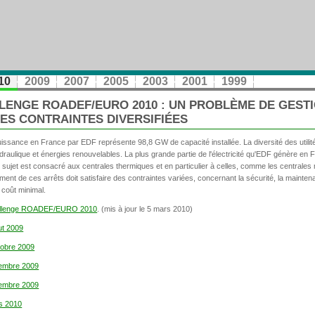
10
2009
2007
2005
2003
2001
1999
LENGE ROADEF/EURO 2010 : UN PROBLÈME DE GESTI
S CONTRAINTES DIVERSIFIÉES
 puissance en France par EDF représente 98,8 GW de capacité installée. La diversité des utili
ydraulique et énergies renouvelables. La plus grande partie de l'électricité qu'EDF génère e
 sujet est consacré aux centrales thermiques et en particulier à celles, comme les centrales n
t de ces arrêts doit satisfaire des contraintes variées, concernant la sécurité, la maintenan
coût minimal.
hallenge ROADEF/EURO 2010
. (mis à jour le 5 mars 2010)
ut 2009
ctobre 2009
ovembre 2009
écembre 2009
rs 2010