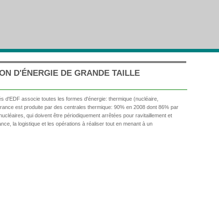
ON D'ÉNERGIE DE GRANDE TAILLE
tés d'EDF associe toutes les formes d'énergie: thermique (nucléaire,
n France est produite par des centrales thermique: 90% en 2008 dont 86% par
ucléaires, qui doivent être périodiquement arrêtées pour ravitaillement et
ce, la logistique et les opérations à réaliser tout en menant à un