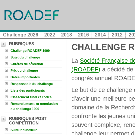
Challenge 2026
2022
2018
2016
2014
2012
20
RUBRIQUES
CHALLENGE R
Challenge ROADEF 1999
Sujet du challenge
La
Société Française de
Critères de sélection
(ROADEF)
a décidé de 
Prix du challenge
congrès annuel ROADE
Dates importantes
Responsable du challenge
Le but de ce challenge e
Liste des participants
Classement final et codes
d'avoir une meilleure p
Remerciements et conclusion
domaine de la Recherche 
du challenge 1999
confronte les jeunes uni
RUBRIQUES POST-
COMPETITION
souvent complexe, renco
Suite industrielle
challenge leur permet d