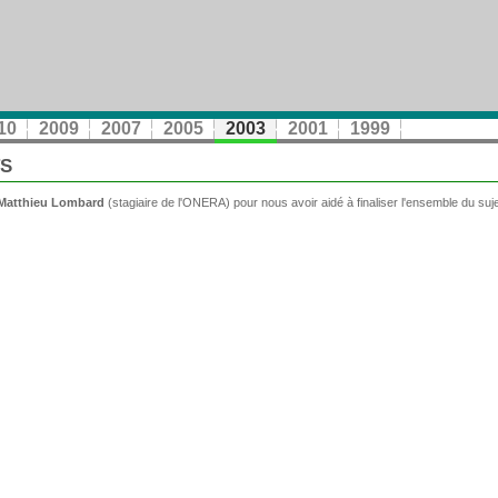
10
2009
2007
2005
2003
2001
1999
TS
Matthieu Lombard
(stagiaire de l'ONERA) pour nous avoir aidé à finaliser l'ensemble du suje