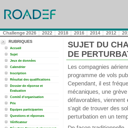
Challenge 2026
2022
2018
2016
2014
2012
20
RUBRIQUES
SUJET DU CHA
Accueil
DE PERTURBA
Sujet
Jeux de données
Les compagnies aérienn
Calendrier
Inscription
programme de vols publ
Résultat des qualifications
Cependant, il est fréqu
Dossier de réponse et
mécaniques, une grève 
Evaluation
Comité d'organisation
défavorables, viennent 
Prix
s'agit de trouver des s
Equipes participantes
perturbation en un temp
Questions et réponses
Vérificateur
De façon traditionnelle,