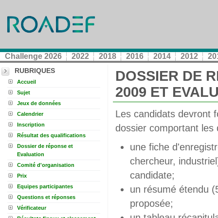
Challenge 2026
2022
2018
2016
2014
2012
20
RUBRIQUES
DOSSIER DE 
Accueil
2009 ET EVAL
Sujet
Jeux de données
Les candidats devront f
Calendrier
Inscription
dossier comportant les
Résultat des qualifications
une fiche d'enregist
Dossier de réponse et
Evaluation
chercheur, industrie
Comité d'organisation
candidate;
Prix
Equipes participantes
un résumé étendu (5
Questions et réponses
proposée;
Vérificateur
un tableau récapitul