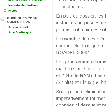
Résultats finaux et classement
Méthodes des finalistes
instances
Photos
En plus du dossier, les
RUBRIQUES POST-
COMPETITION
instances proposées dev
Suite industrielle
permis d'obtenir ces sol
Suite Académique
L'ensemble de ces élém
courrier électronique à
ROADEF 2009".
Les programmes fournis
machine-cible mise à d
et 2 Go de RAM). Les s
(32 bits) et Linux (64 bi
Sous peine d'éliminatio
impérativement tourner 
données ci-dessus et r