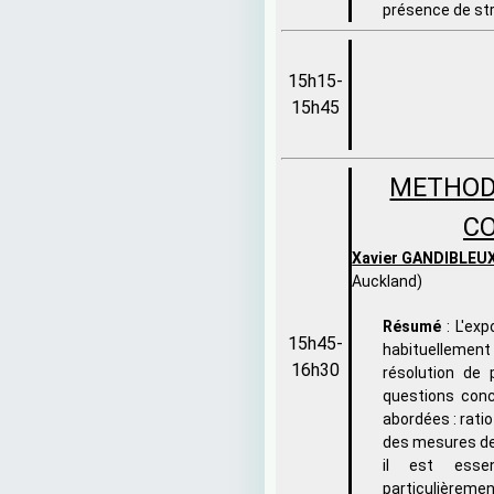
présence de st
15h15-
15h45
METHOD
CO
Xavier GANDIBLEU
Auckland)
Résumé
: L'ex
15h45-
habituellemen
16h30
résolution de 
questions conc
abordées : rati
des mesures de 
il est essen
particulière