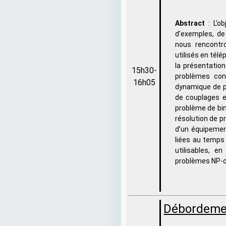
Abstract
: L’o
d’exemples, de
nous rencontr
utilisés en tél
la présentatio
15h30-
problèmes conc
16h05
dynamique de p
de couplages et
problème de bi
résolution de 
d’un équipement
liées au temps
utilisables, e
problèmes NP-dif
Débordemen