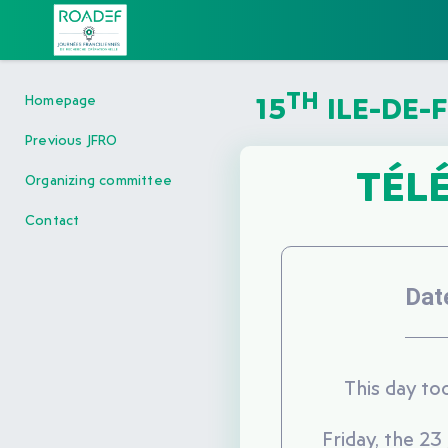
TH
15
ILE-DE-
Homepage
Previous JFRO
TÉL
Organizing committee
Contact
Dat
This day to
Friday, the 2