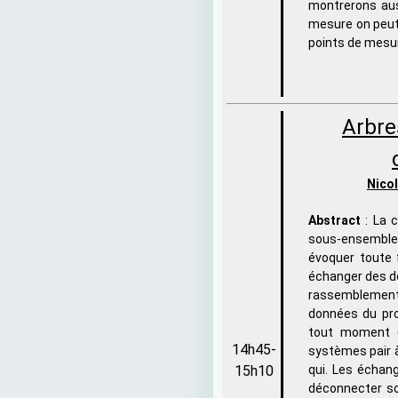
montrerons auss
mesure on peut
points de mesur
Arbre
Nicol
Abstract
: La 
sous-ensemble
évoquer toute 
échanger des d
rassemblements
données du pro
tout moment (
14h45-
systèmes pair à
15h10
qui. Les échan
déconnecter so