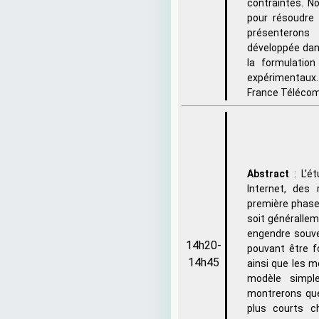
contraintes. 
pour résoudre 
présenterons
développée dan
la formulation
expérimentaux. 
France Télécom
Abstract
: L’é
Internet, des
première phase
soit générallem
engendre souve
14h20-
pouvant être f
14h45
ainsi que les m
modèle simpl
montrerons que
plus courts c