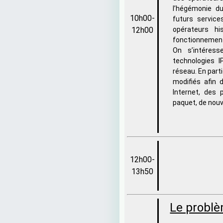
l’hégémonie d
10h00-
futurs servic
12h00
opérateurs h
fonctionnement 
On s’intéress
technologies I
réseau. En part
modifiés afin 
Internet, des 
paquet, de nou
12h00-
13h50
Le problè