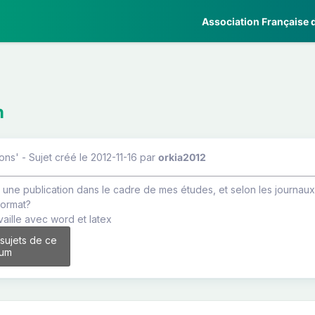
Association Française d
n
ons' - Sujet créé le 2012-11-16
par
orkia2012
 une publication dans le cadre de mes études, et selon les journaux 
format?
vaille avec word et latex
 sujets de ce
rum