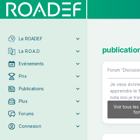
La ROADEF
publicatio
La R.O.A.D
Evénements
Forum 'Discussi
Prix
Je veus écrire
Publications
apprendre le 
nota moi je tra
Plus
Voir tous les
fo
Forums
Connexion