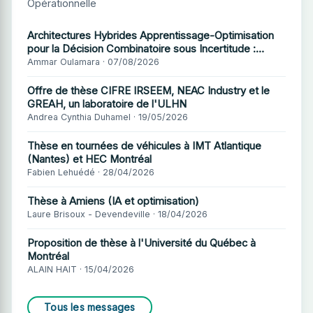
Opérationnelle
Architectures Hybrides Apprentissage-Optimisation
pour la Décision Combinatoire sous Incertitude :
Application à l'Ordonnancement de la Recharge de
Ammar Oulamara · 07/08/2026
Véhicules Electriques
Offre de thèse CIFRE IRSEEM, NEAC Industry et le
GREAH, un laboratoire de l'ULHN
Andrea Cynthia Duhamel · 19/05/2026
Thèse en tournées de véhicules à IMT Atlantique
(Nantes) et HEC Montréal
Fabien Lehuédé · 28/04/2026
Thèse à Amiens (IA et optimisation)
Laure Brisoux - Devendeville · 18/04/2026
Proposition de thèse à l'Université du Québec à
Montréal
ALAIN HAIT · 15/04/2026
Tous les messages