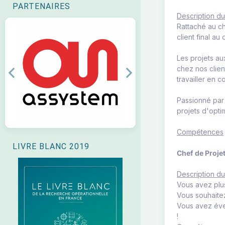
PARTENAIRES
Description d
Rattaché au ch
client final au
Les projets au
chez nos clien
Previous
Next
travailler en c
Passionné par 
projets d'opti
Compétences
LIVRE BLANC 2019
Chef de Projet
Description d
Vous avez plus
Vous souhaitez
Vous avez éve
!