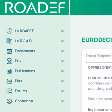
La ROADEF
EURODECIS
La R.O.A.D
Evénements
Forum 'Emplois'
Prix
OFFRES D'EM
Publications
EURODECISI
Plus
domaines de la
pour de grande
Forums
Plusieurs post
Connexion
Ingénieur en 