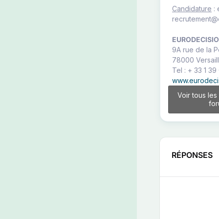
Candidature
: 
recrutement@e
EURODECISI
9A rue de la 
78000 Versail
Tel : + 33 1 39
www.eurodeci
Voir tous les
fo
RÉPONSES