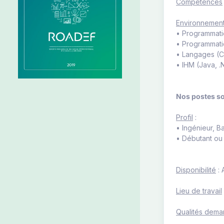
Compétences
Environnement
• Programmatio
• Programmatio
• Langages (C+
• IHM (Java, .
Nos postes so
Profil
:
• Ingénieur, B
• Débutant ou
Disponibilité
: 
Lieu de travail
Qualités dem