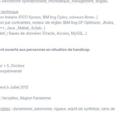
: Recherche opérationnelle, informatique, management, anglais.
 technique
n linéaire (FICO Xpress, IBM Ilog Cplex, solveurs libres...)
n par contraintes, moteur de règles (IBM Ilog CP Optimizer, JRules, 
+, Java , Matlab, Scilab...)
Net) / Bases de données (Oracle, Access, MySQL...)
nt ouverts aux personnes en situation de handicap.
ac + 5, Docteur
 expérimenté
Avril à Juillet 2012
: Versailles, Région Parisienne
andées
: dynamisme, autonomie, rigueur, esprit de synthèse, sens de