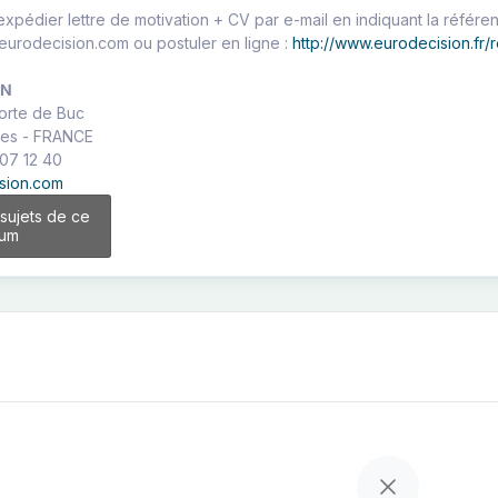
expédier lettre de motivation + CV par e-mail en indiquant la référ
urodecision.com ou postuler en ligne :
http://www.eurodecision.fr
ON
Porte de Buc
les - FRANCE
 07 12 40
sion.com
 sujets de ce
rum