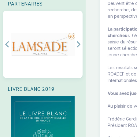
peuvent être d
PARTENAIRES
recherche, de 
en perspectiv
La participati
chercheur.
(Ve
saisie du résu
Previous
Next
seront sélecti
jeune cherche
Les résultats
ROADEF et de 4
Internationale
LIVRE BLANC 2019
Vous avez ju
Au plaisir de v
Frédéric Gardi
Président RO