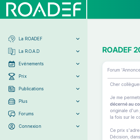
La ROADEF
ROADEF 20
La R.O.A.D
Evénements
Forum 'Annonces
Prix
Cher collègue
Publications
Je me permets
Plus
décerné au c
originale d'un
Forums
la fois sur le 
Connexion
Ce prix s'adre
Décision, dans