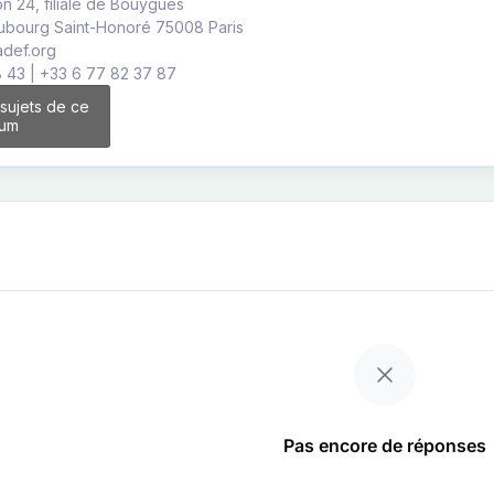
n 24, filiale de Bouygues
ubourg Saint-Honoré 75008 Paris
def.org
8 43 | +33 6 77 82 37 87
 sujets de ce
rum
Pas encore de réponses