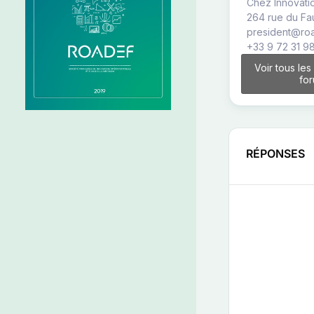
Chez Innovatio
264 rue du Fa
president@roa
+33 9 72 31 9
Voir tous les
fo
RÉPONSES