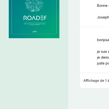
Bonne c
Josep
bonjour
je suis
je dema
juste p
Affichage de 1 à