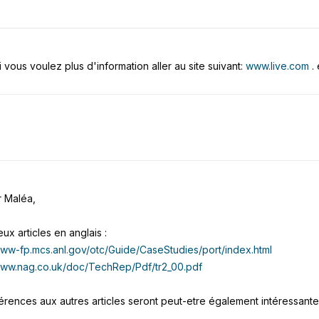
Si vous voulez plus d'information aller au site suivant:
www.live.com
.
r Maléa,
eux articles en anglais :
www-fp.mcs.anl.gov/otc/Guide/CaseStudies/port/index.html
/www.nag.co.uk/doc/TechRep/Pdf/tr2_00.pdf
érences aux autres articles seront peut-etre également intéressante