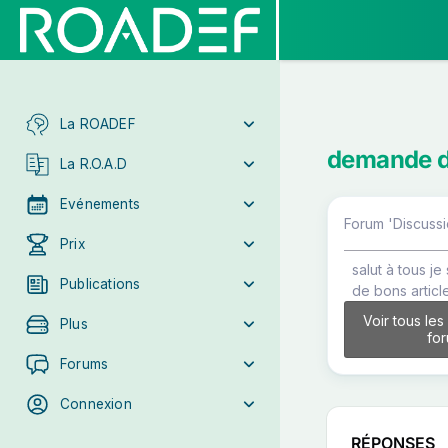
La ROADEF
demande d
La R.O.A.D
Evénements
Forum 'Discussi
Prix
salut à tous j
Publications
de bons article
Voir tous les
Plus
fo
Forums
Connexion
RÉPONSES