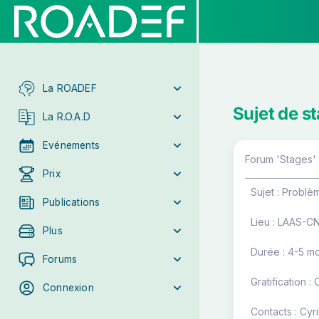
La ROADEF
Sujet de s
La R.O.A.D
Evénements
Forum 'Stages' 
Prix
Sujet : Probl
Publications
Lieu : LAAS-C
Plus
Durée : 4-5 mo
Forums
Gratification : 
Connexion
Contacts : Cyr