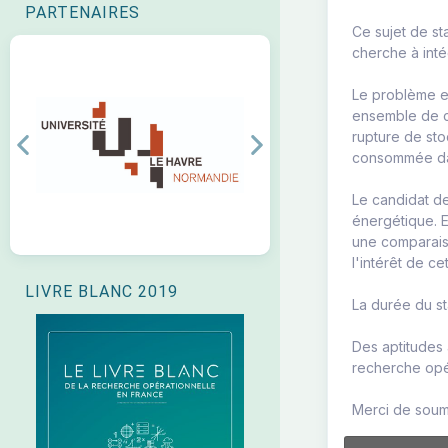
PARTENAIRES
Ce sujet de st
cherche à inté
Le problème e
ensemble de c
rupture de sto
Previous
Next
consommée dan
Le candidat de
énergétique. E
une comparaiso
l'intérêt de ce
LIVRE BLANC 2019
La durée du st
Des aptitudes
recherche opér
Merci de soume