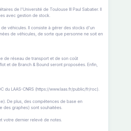
ires de l'Université de Toulouse III Paul Sabatier. Il
ées avec gestion de stock.
 véhicules. Il consiste à gérer des stocks d'un
rnées de véhicules, de sorte que personne ne soit en
le de réseau de transport et de son coût
flot et de Branch & Bound seront proposées. Enfin,
C du LAAS-CNRS (https://www.laas.fr/public/fr/roc).
nce). De plus, des compétences de base en
ie des graphes) sont souhaitées.
t votre dernier relevé de notes.