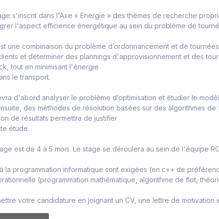
age s'inscrit dans l'Axe « Energie » des thèmes de recherche propriéta
grer l'aspect efficience énergétique au sein du problème de tourn
st une combinaison du problème d’ordonnancement et de tournées de
lients et déterminer des plannings d'approvisionnement et des tou
ck, tout en minimisant l'énergie
s le transport.
vra d'abord analyser le problème d’optimisation et étudier le modè
nsuite, des méthodes de résolution basées sur des algorithmes de 
n de résultats permettra de justifier
tte étude.
age est de 4 à 5 mois. Le stage se déroulera au sein de l'équipe RO
 à la programmation informatique sont exigées (en c++ de préfére
ationnelle (programmation mathématique, algorithme de flot, théor
ttre votre candidature en joignant un CV, une lettre de motivation e