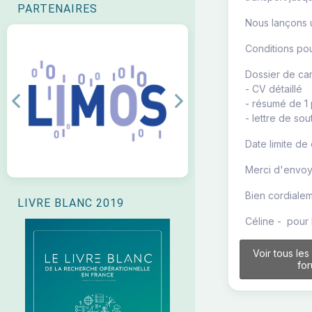
PARTENAIRES
Nous lançons u
Conditions pour
Dossier de can
- CV détaillé
- résumé de 1
Previous
Next
- lettre de so
Date limite de
Merci d'envoy
Bien cordialem
LIVRE BLANC 2019
Céline - pour
Voir tous les
fo