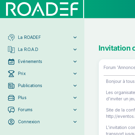
La ROADEF
Invitation
La R.O.A.D
Evénements
Forum 'Annonce
Prix
Bonjour à tous
Publications
Les organisat
Plus
d'inviter un j
Forums
Site de la con
http://eventos
Connexion
L'invitation co
transport jusq