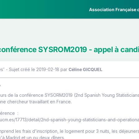
Association Française d
 conférence SYSROM2019 - appel à cand
s' - Sujet créé le 2019-02-18
par
Céline GICQUEL
,
eurs de la conférence SYSORM2019 (2nd Spanish Young Statistician
eune chercheur travaillant en France.
férence :
.ucm.es/17713/detail/2nd-spanish-young-statisticians-and-operation
mprend les frais d'inscription, le logement pour 3 nuits, les déjeuners
u'à Madrid et un ou deux dîners.