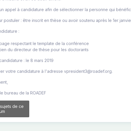
n appel à candidature afin de sélectionner la personne qui bénéficie
 postuler : être inscrit en thèse ou avoir soutenu après le 1er janvie
didature :
 page respectant le template de la conférence
utien du directeur de thèse pour les doctorants
 candidature : le 8 mars 2019
er votre candidature à l'adresse vpresident3@roadef.org.
ent,
 le bureau de la ROADEF
 sujets de ce
rum