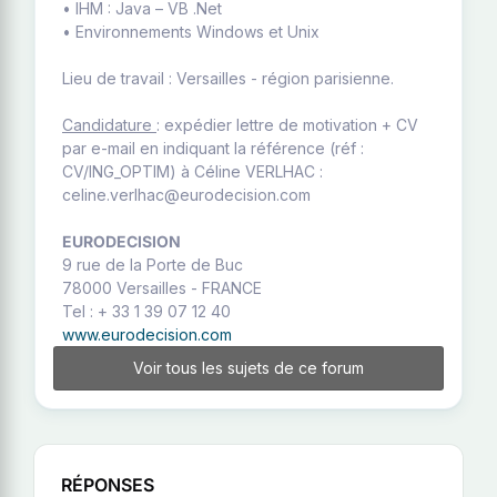
• IHM : Java – VB .Net
• Environnements Windows et Unix
Lieu de travail : Versailles - région parisienne.
Candidature
: expédier lettre de motivation + CV
par e-mail en indiquant la référence (réf :
CV/ING_OPTIM) à Céline VERLHAC :
celine.verlhac@eurodecision.com
EURODECISION
9 rue de la Porte de Buc
78000 Versailles - FRANCE
Tel : + 33 1 39 07 12 40
www.eurodecision.com
Voir tous les sujets de ce forum
RÉPONSES