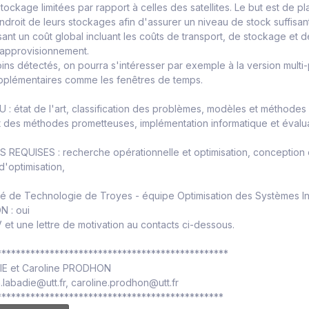
ockage limitées par rapport à celles des satellites. Le but est de pla
ndroit de leurs stockages afin d'assurer un niveau de stock suffis
sant un coût global incluant les coûts de transport, de stockage et
'approvisionnement.
ins détectés, on pourra s'intéresser par exemple à la version mul
upplémentaires comme les fenêtres de temps.
: état de l'art, classification des problèmes, modèles et méthodes
 des méthodes prometteuses, implémentation informatique et évalu
EQUISES : recherche opérationnelle et optimisation, conception 
d'optimisation,
ité de Technologie de Troyes - équipe Optimisation des Systèmes Ind
 : oui
et une lettre de motivation au contacts ci-dessous.
************************************************
IE et Caroline PRODHON
a.labadie@utt.fr, caroline.prodhon@utt.fr
***********************************************