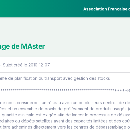
Association Française d
tage de MAster
- Sujet créé le 2010-12-07
me de planification du transport avec gestion des stocks
*************************************************************
ude nous considérons un réseau avec un ou plusieurs centres de d
itées et un ensemble de points de prélèvement de produits usagés 
une quantité minimale est exigée afin de lancer le processus de dé
diaires ou dépôts satellites ayant des capacités limitées et des coû
t être acheminés directement vers les centres de désassemblage ou t