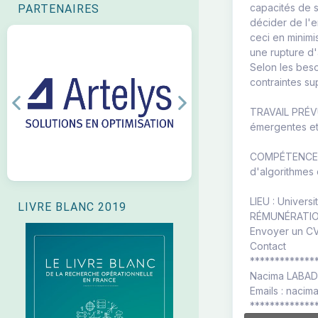
capacités de st
PARTENAIRES
décider de l'e
ceci en minimi
une rupture d
Selon les beso
contraintes s
Previous
Next
TRAVAIL PRÉVU 
émergentes et
COMPÉTENCES R
d'algorithmes 
LIEU : Univers
LIVRE BLANC 2019
RÉMUNÉRATION
Envoyer un CV 
Contact
*************
Nacima LABAD
Emails : nacim
*************