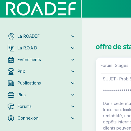
La ROADEF
offre de s
La R.O.A.D
Evénements
Forum 'Stages' 
Prix
SUJET : Problè
Publications
*************
Plus
Dans cette ét
Forums
traitement lim
rentabilité, 
Connexion
dépôts intermé
clients peuven