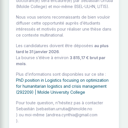
doctorant(e) sera encadré(e) par Sebastián Urrutia
(Molde College) et moi-même (ISEL-ULHN, LITIS).
Nous vous serions reconnaissants de bien vouloir
diffuser cette opportunité auprès d’étudiants
intéressés et motivés pour réaliser une thèse dans
ce contexte multinational.
Les candidatures doivent être déposées
au plus
tard le 31 janvier 2026
.
La bourse s’élève à environ
3 815,17 € brut par
mois
.
Plus d’informations sont disponibles sur ce site :
PhD position in Logistics focusing on optimization
for humanitarian logistics and crisis management
(292209) | Molde University College
Pour toute question, n’hésitez pas à contacter
Sebastián (sebastian.urrutia@himolde.no
) ou moi-même (andrea.cynthia@gmail.com
).