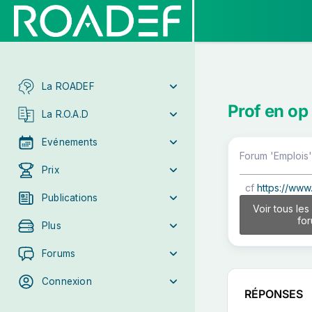
La ROADEF
Prof en op
La R.O.A.D
Evénements
Forum 'Emplois'
Prix
cf
https://www
Publications
Voir tous les
fo
Plus
Forums
Connexion
RÉPONSES