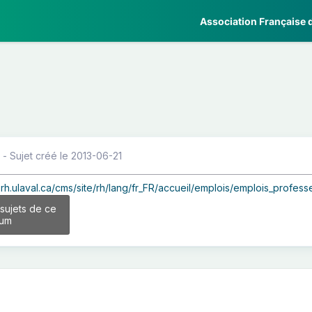
Association Française d
 - Sujet créé le 2013-06-21
.rh.ulaval.ca/cms/site/rh/lang/fr_FR/accueil/emplois/emplois_profes
 sujets de ce
rum