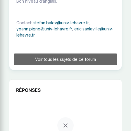
Bon niveau d’anglais.
Contact:
stefan.balev@univ-lehavre.fr
,
yoann.pigne@univ-lehavre.fr
,
eric.sanlaville@univ-
lehavre.fr
Voir tous les sujets de ce forum
RÉPONSES