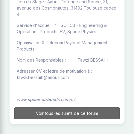
Lieu du Stage : Airbus Defence and Space, 31,
avenue des Cosmonautes, 31402 Toulouse cedex
4
Service d'accueil : “ TSOTC3 - Engineering &
Operations Products, FV, Space Physics
Optimisation & Telecom Payload Management
Products”
Nom des Responsables : Fawzi BESSAÏH
Adresser CV et lettre de motivation à :
fawzi.bessaih@airbus.com
www.
space
-
airbus
ds.com/fr/
Voir tous les sujets de ce forum