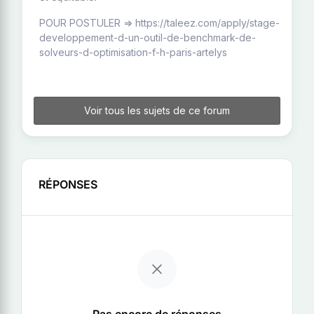
POUR POSTULER => https://taleez.com/apply/stage-
developpement-d-un-outil-de-benchmark-de-
solveurs-d-optimisation-f-h-paris-artelys
Voir tous les sujets de ce forum
RÉPONSES
Pas encore de réponses