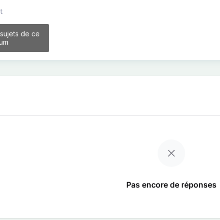
t
 sujets de ce
rum
Pas encore de réponses