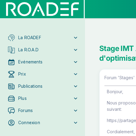
La ROADEF
Stage IMT 
La R.O.A.D
d'optimisa
Evénements
Prix
Forum 'Stages' 
Publications
Bonjour,
Plus
Nous proposons
suivant:
Forums
https://partag
Connexion
Cordialement,