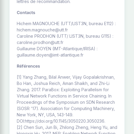
lettres de recommandation.
Contacts
Hichem MAGNOUCHE (UTT/LIST3N, bureau E112) :
hichem.magnouche@utt.fr
Caroline PRODHON (UTT/ LIST3N, bureau G115) :
caroline.prodhon@utt.fr
Guillaume DOYEN (IMT-Atlantique/IRISA) :
guillaume.doyen@imt-atlantique.fr
Références
[1] Yang Zhang, Bilal Anwer, Vijay Gopalakrishnan,
Bo Han, Joshua Reich, Aman Shaikh, and Zhi-Li
Zhang. 2017. ParaBox: Exploiting Parallelism for
Virtual Network Functions in Service Chaining. In
Proceedings of the Symposium on SDN Research
(SOSR '17). Association for Computing Machinery,
New York, NY, USA, 143-149.
DOI:https://doi.org/10.1145/3050220.3050236.
[2] Chen Sun, Jun Bi, Zhilong Zheng, Heng Yu, and
Hongxin Hu. 2017. NFP: Enabling Network Function