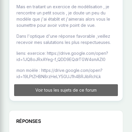
Mais en traitant un exercice de modélisation , je
rencontre un petit soucis , je doute un peu du
modèle que j'ai établit et j'aimerais alors vous le
soumettre pour avoir votre point de vue.
Dans l'optique d'une réponse favorable ,veillez
recevoir mes salutations les plus respectueuses.
liens: exercice: https://drive.google.com/open?
id=1JQ8oJRxAYeg-f_QDD9EQdrTGW4smAZI0
mon moèle : https://drive.google.com/open?
id=19LPtZHBN8rzHeLY5GUJ1h4BRJibRchLk
Voir tous les sujets de ce forum
RÉPONSES