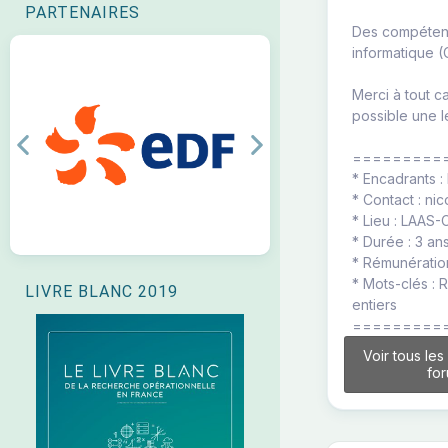
PARTENAIRES
Des compétenc
informatique (
Merci à tout c
possible une 
Previous
Next
=========
* Encadrants 
* Contact : nic
* Lieu : LAAS
* Durée : 3 an
* Rémunération
* Mots-clés : 
LIVRE BLANC 2019
entiers
=========
Voir tous les
fo