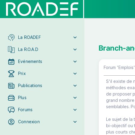
La ROADEF
Branch-and
La R.O.A.D
Evénements
Forum 'Emplois'
Prix
S'il existe de
Publications
méthodes exact
de proposer p
Plus
grand nombre 
semblables. Po
Forums
Le sujet de l
Connexion
bi-objectif ou
plus courts che