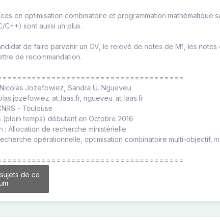
es en optimisation combinatoire et programmation mathématique 
C/C++) sont aussi un plus.
andidat de faire parvenir un CV, le relevé de notes de M1, les notes 
lettre de recommandation.
======================================
: Nicolas Jozefowiez, Sandra U. Ngueveu
olas.jozefowiez_at_laas.fr, ngueveu_at_laas.fr
-CNRS - Toulouse
s (plein temps) débutant en Octobre 2016
 : Allocation de recherche ministérielle
Recherche opérationnelle, optimisation combinatoire multi-objectif
======================================
 sujets de ce
rum