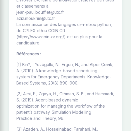
et classements à
jean-paul.boufflet@utc.fr
aziz.moukrim@utc.fr
La connaissance des langages c++ et/ou python,
de CPLEX et/ou COIN OR
(https://www.coin-or.org/) est un plus pour la
candidature.
Références :
[1] Kiri?, , Yüzügüllü, N., Ergün, N., and Alper Çevik,
A. (2010). A knowledge-based scheduling.
system for Emergency Departments. Knowledge-
Based Systems, 23(8):890–900.
[2] Ajmi, F., Zgaya, H., Othman, S. B., and Hammadi,
S. (2019). Agent-based dynamic
optimization for managing the workflow of the
patient’s pathway. Simulation Modelling
Practice and Theory, 96.
[3] Azadeh, A., Hosseinabadi Farahani, M.,