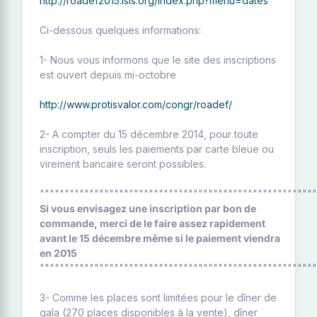
http://roadef2015.lsis.org/index.php?menu=dates
Ci-dessous quelques informations:
1- Nous vous informons que le site des inscriptions
est ouvert depuis mi-octobre
http://www.protisvalor.com/congr/roadef/
2- A compter du 15 décembre 2014, pour toute
inscription, seuls les paiements par carte bleue ou
virement bancaire seront possibles.
""""""""""""""""""""""""""""""""""""""""""""""""""""""""
Si vous envisagez une inscription par bon de
commande, merci de le faire assez rapidement
avant le 15 décembre même si le paiement viendra
en 2015
""""""""""""""""""""""""""""""""""""""""""""""""""""""""
3- Comme les places sont limitées pour le dîner de
gala (270 places disponibles à la vente), dîner