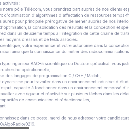
 activités :
s notre pôle Télécom, vous prendrez part auprès de nos clients et 
 d'optimisation d'algorithmes d'affectation de ressources temps-
us aurez pour principale prérogative de mener auprès de nos interloc
d'optimisation, la consolidation des résultats et la conception et sp
rez dans un deuxième temps à l'intégration de cette chaine de trait
des moyens d'essais et de tests associés.
scientifique, votre expérience et votre autonomie dans la concepti
ation ainsi que la connaissance du métier des radiocommunications 
 type ingénieur BAC+5 scientifique ou Docteur spécialisé, vous just
 recherche opérationnelle,
ise des langages de programmation C / C++ / Matlab,
t dynamisme pour travailler dans un environnement industriel d'étud
esprit, capacité à fonctionner dans un environnement composé d'int
availler avec rigueur et réactivité sur plusieurs tâches dans les délai
capacités de communication et rédactionnelles,
ant.
nnaissez dans ce poste, merci de nous adresser votre candidature à
RO/AlgoRadio/0216.