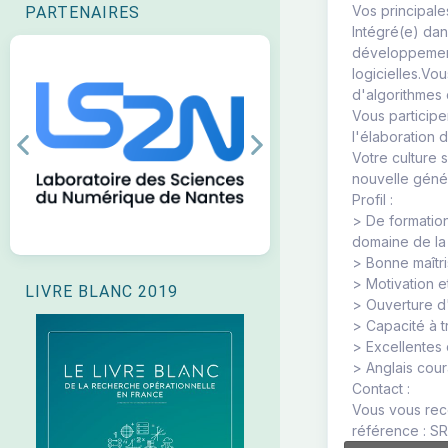
Vos principales
PARTENAIRES
Intégré(e) dan
développement
logicielles.Vo
d'algorithmes 
Vous participe
l'élaboration 
Previous
Next
Votre culture 
nouvelle génér
Profil :
> De formation
domaine de la
> Bonne maîtr
> Motivation e
LIVRE BLANC 2019
> Ouverture d'
> Capacité à tr
> Excellentes 
> Anglais cour
Contact :
Vous vous reco
référence : S