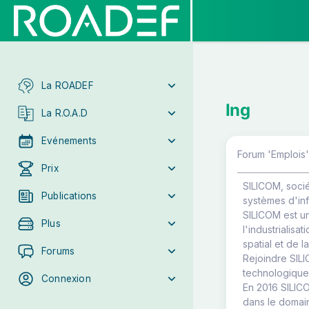
La ROADEF
Ing
La R.O.A.D
Evénements
Forum 'Emplois'
Prix
SILICOM, socié
Publications
systèmes d'inf
SILICOM est u
Plus
l'industrialis
spatial et de 
Forums
Rejoindre SILI
technologique
Connexion
En 2016 SILICO
dans le domai