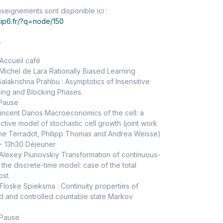
seignements sont disponible ici :
.lip6.fr/?q=node/150
e
cueil café
hel de Lara Rationally Biased Learning
lakrishna Prahbu : Asymptotics of Insensitive
ing and Blocking Phases.
Pause
ncent Danos Macroeconomics of the cell: a
ctive model of stochastic cell growth (joint work
ume Terradot, Philipp Thomas and Andrea Weisse)
 13h30 Déjeuner
exey Piunovskiy Transformation of continuous-
the discrete-time model: case of the total
st.
oske Spieksma : Continuity properties of
d and controlled countable state Markov
Pause