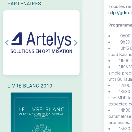
PARTENAIRES
Tous les ren
http://gdrro
Programm
9h00 Ac
9h30 Mic
Previous
Next
10h15 Ba
Load Balanc
11h00 
11h15 Vi
simple predi
with Guilla
12h00 -
LIVRE BLANC 2019
13h30 Al
time MDP to 
expected co
14h30 Fl
parametrise
processes.
15h30 