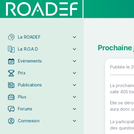
La ROADEF
Prochaine
La R.O.A.D
Evénements
Publiée le 
Prix
Publications
La prochain
salle 405 to
Plus
Elle se déro
Forums
aura donc u
Connexion
La participat
des questio