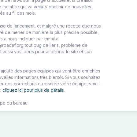
t de news sur la page d'accueil et la création
 membre qui va venir s'enrichir de nouvelles
tés au fil des mois.
ase de lancement, et malgré une recette que nous
é de mener de manière la plus précise possible,
s à nous indiquer par email à
oadef.org tout bug de liens, problème de
t aussi vos idées pour améliorer le site et son
ajouté des pages équipes qui vont être enrichies
elles informations très bientôt. Si vous souhaitez
r des corrections ou inscrire votre équipe, voici
 :
cliquez ici pour plus de détails
.
ipe du bureau.