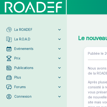
La ROADEF
Le nouvea
La R.O.A.D
Evénements
Publiée le 
Prix
Publications
Nous avons l
de la ROADE
Plus
Après plusie
Forums
consisté à r
vous présen
Connexion
de nouvelles
site mais v