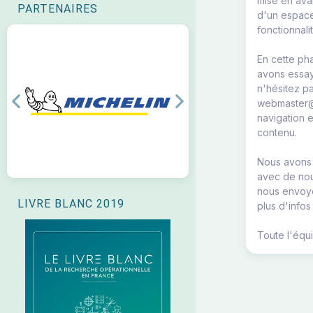
mise en avan
PARTENAIRES
d'un espace
fonctionnali
En cette ph
avons essay
n'hésitez pa
webmaster@r
Previous
Next
navigation e
contenu.
Nous avons 
avec de nouv
nous envoye
LIVRE BLANC 2019
plus d'infos
Toute l'équ